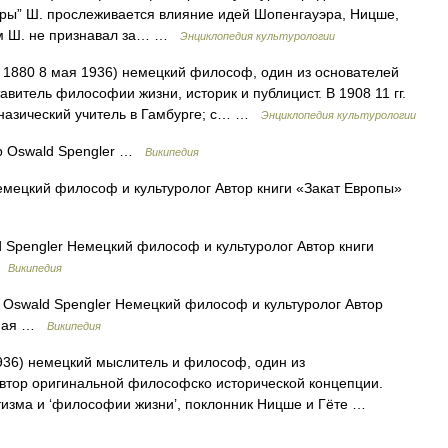
уры” Ш. прослеживается влияние идей Шопенгауэра, Ницше,
Сам Ш. не признавал за… …
Энциклопедия культурологии
я 1880 8 мая 1936) немецкий философ, один из основателей
итель философии жизни, историк и публицист. В 1908 11 гг.
мназический учитель в Гамбурге; с… …
Энциклопедия культурологии
 Oswald Spengler …
Википедия
мецкий философ и культуролог Автор книги «Закат Европы»
Spengler Немецкий философ и культуролог Автор книги
 …
Википедия
Oswald Spengler Немецкий философ и культуролог Автор
9 мая …
Википедия
936) немецкий мыслитель и философ, один из
втор оригинальной философско исторической концепции.
изма и ‘философии жизни’, поклонник Ницше и Гёте …