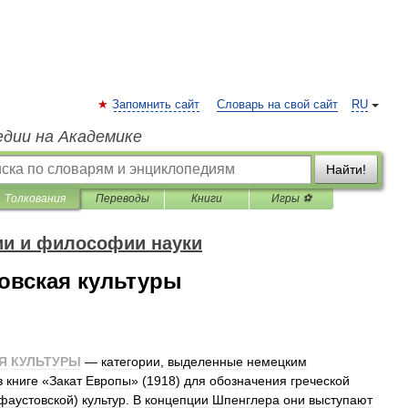
Запомнить сайт
Словарь на свой сайт
RU
едии на Академике
Найти!
Толкования
Переводы
Книги
Игры ⚽
ии и философии науки
овская культуры
Я
КУЛЬТУРЫ
—
категории
,
выделенные
немецким
в
книге
«
Закат
Европы
» (
1918
)
для
обозначения
греческой
фаустовской
)
культур
.
В
концепции
Шпенглера
они
выступают