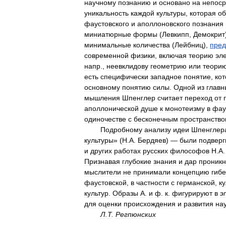
научному
познанию
и
основано
на
непоср
уникальность
каждой
культуры
,
которая
об
фаустовского
и
аполлоновского
познания
миниатюрные
формы
(
Левкипп
,
Демокрит
минимальные
количества
(
Лейбниц
),
пред
современной
физики
,
включая
теорию
эл
напр
.,
неевклидову
геометрию
или
теори
есть
специфически
западное
понятие
,
ко
основному
понятию
силы
.
Одной
из
главн
мышления
Шпенглер
считает
переход
от
аполлонической
душе
к
монотеизму
в
фау
одиночестве
с
бесконечным
пространств
Подробному
анализу
идеи
Шпенглер
культуры
» (
Н
.
А
.
Бердяев
) —
были
подверг
и
других
работах
русских
философов
Н
.
А
Признавая
глубокие
знания
и
дар
проник
мыслители
не
принимали
концепцию
гиб
фаустовской
,
в
частности
с
германской
,
к
культур
.
Образы
А
.
и
ф
.
к
.
фигурируют
в
э
для
оценки
происхождения
и
развития
на
Л
.
Т
.
Регпюнских