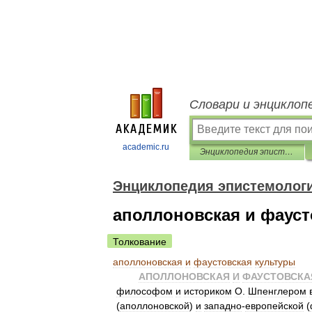
Словари и энциклоп
academic.ru
Энциклопедия эпистемологии и философии науки
Энциклопедия эпистемолог
аполлоновская и фауст
Толкование
аполлоновская
и
фаустовская
культуры
АПОЛЛОНОВСКАЯ
И
ФАУСТОВСКА
философом
и
историком
О
.
Шпенглером
(
аполлоновской
)
и
западно
-
европейской
(