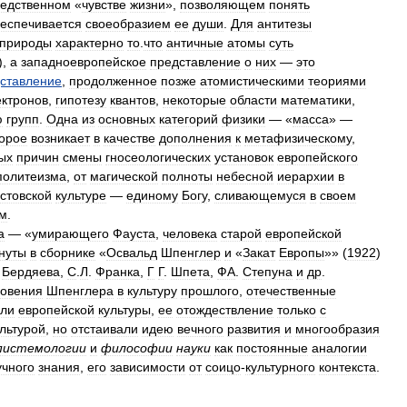
едственном
«
чувстве
жизни
»,
позволяющем
понять
еспечивается
своеобразием
ее
души
.
Для
антитезы
природы
характерно
то
.
что
античные
атомы
суть
),
а
западноевропейское
представление
о
них
—
это
ставление
,
продолженное
позже
атомистическими
теориями
ектронов
,
гипотезу
квантов
,
некоторые
области
математики
,
ю
групп
.
Одна
из
основных
категорий
физики
— «
масса
» —
торое
возникает
в
качестве
дополнения
к
метафизическому
,
ых
причин
смены
гносеологических
установок
европейского
политеизма
,
от
магической
полноты
небесной
иерархии
в
стовской
культуре
—
единому
Богу
,
сливающемуся
в
своем
ом
.
а
— «
умирающего
Фауста
,
человека
старой
европейской
нуты
в
сборнике
«
Освальд
Шпенглер
и
«
Закат
Европы
»» (
1922
)
.
Бердяева
,
С
.
Л
.
Франка
,
Г
Г
.
Шпета
,
ФА
.
Степуна
и
др
.
новения
Шпенглера
в
культуру
прошлого
,
отечественные
ели
европейской
культуры
,
ее
отождествление
только
с
ультурой
,
но
отстаивали
идею
вечного
развития
и
многообразия
пистемологии
и
философии
науки
как
постоянные
аналогии
учного
знания
,
его
зависимости
от
соицо
-
культурного
контекста
.