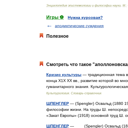
Энциклопедия
эпистемологии
и
философии
науки
.
М
.
:
Игры ⚽
Нужна курсовая?
аподиктические суждения
Полезное
Смотреть что такое "аполлоновска
Кризис культуры
— традиционная тема в
конца Х1Х ХХ вв., развитие которой во мн
гуманитарного знания. Культурологическ
Культурология. Словарь-справочник
ШПЕНГЛЕР
— (Spengler) Освальд (1880 1
философии жизни. На труды Ш. непосредст
«Закат Европы» (1918) основной труд Ш
ШПЕНГЛЕР
— (Spengler) Освальд (1880 