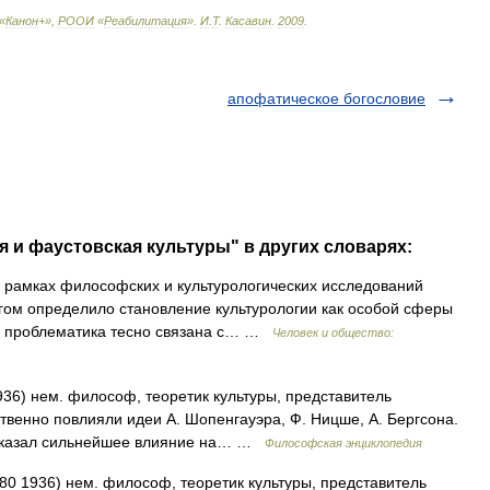
«
Канон
+»,
РООИ
«
Реабилитация
»
.
И
.
Т
.
Касавин
.
2009
.
апофатическое богословие
я и фаустовская культуры" в других словарях:
 рамках философских и культурологических исследований
огом определило становление культурологии как особой сферы
ая проблематика тесно связана с… …
Человек и общество:
936) нем. философ, теоретик культуры, представитель
венно повлияли идеи А. Шопенгауэра, Ф. Ницше, А. Бергсона.
. оказал сильнейшее влияние на… …
Философская энциклопедия
1936) нем. философ, теоретик культуры, представитель