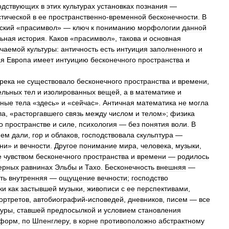
одствующих
в
этих
культурах
установках
познания
—
тической
в
ее
пространственно
-
временной
бесконечности
.
В
ский
«
прасимвол
» —
ключ
к
пониманию
морфологии
данной
ьная
история
.
Каков
«
прасимвол
»,
такова
и
основная
учаемой
культуры:
античность
есть
интуиция
заполненного
и
ая
Европа
имеет
интуицию
бесконечного
пространства
и
грека
не
существовало
бесконечного
пространства
и
времени
,
ельных
тел
и
изолированных
вещей
,
а
в
математике
и
тные
тела
«
здесь
»
и
«
сейчас
».
Античная
математика
не
могла
ла
, «
расторгавшего
связь
между
числом
и
телом
»;
физика
о
пространстве
и
силе
,
психология
—
без
понятия
воли
.
В
ием
дали
,
гор
и
облаков
,
господствовала
скульптура
—
ни
»
и
вечности
.
Другое
понимание
мира
,
человека
,
музыки
,
е
чувством
бесконечного
пространства
и
времени
—
родилось
ерных
равнинах
Эльбы
и
Тахо
.
Бесконечность
внешняя
—
ть
внутренняя
—
ощущение
вечности
;
господство
ки
как
застывшей
музыки
,
живописи
с
ее
перспективами
,
ортретов
,
автобиографий
-
исповедей
,
дневников
,
писем
—
все
туры
,
ставшей
предпосылкой
и
условием
становления
форм
,
по
Шпенглеру
,
в
корне
противоположно
абстрактному