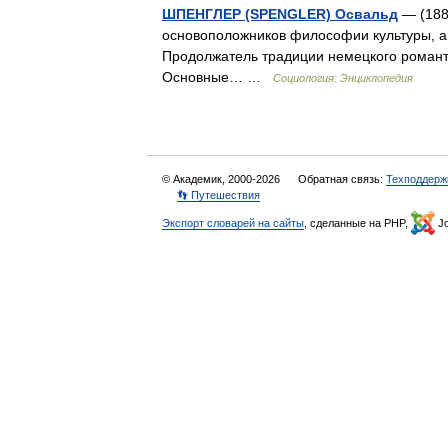
ШПЕНГЛЕР (SPENGLER) Освальд
— (188
основоположников философии культуры, а
Продолжатель традиции немецкого романти
Основные… …
Социология: Энциклопедия
© Академик, 2000-2026
Обратная связь:
Техподдерж
👣 Путешествия
Экспорт словарей на сайты
, сделанные на PHP,
Jo