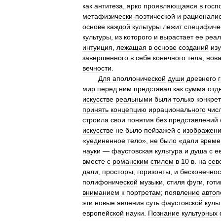
как
антитеза
,
ярко
проявляющаяся
в
госп
метафизически
-
поэтической
и
рационалис
основе
каждой
культуры
лежит
специфиче
культуры
,
из
которого
и
вырастает
ее
реал
интуиция
,
лежащая
в
основе
созданий
из
завершенного
в
себе
конечного
тела
,
нов
вечности
.
Для
аполлонической
души
древнего
мир
перед
ним
представал
как
сумма
отд
искусстве
реальными
были
только
конкре
принять
концепцию
иррационального
чис
строила
свои
понятия
без
представлений
искусстве
не
было
пейзажей
с
изображен
«
уединенное
тело
»,
не
было
«
дали
време
науки
—
фаустовская
культура
и
душа
с
е
вместе
с
романским
стилем
в
10
в
.
на
сев
дали
,
просторы
,
горизонты
,
и
бесконечнос
полифонической
музыки
,
стиля
фуги
,
готи
вниманием
к
портретам
;
появление
автоп
эти
новые
явления
суть
фаустовской
куль
европейской
науки
.
Познание
культурных