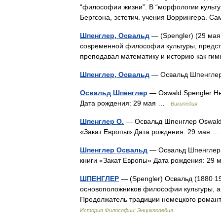
“философии жизни”. В “морфологии культ
Бергсона, эстетич. учения Воррингера. 
Шпенглер, Освальд
— (Spengler) (29 ма
современной философии культуры, представ
преподавал математику и историю как ги
Шпенглер, Освальд
— Освальд Шпенглер
Освальд Шпенглер
— Oswald Spengler Не
Дата рождения: 29 мая …
Википедия
Шпенглер О.
— Освальд Шпенглер Oswald 
«Закат Европы» Дата рождения: 29 мая
Шпенглер Освальд
— Освальд Шпенглер 
книги «Закат Европы» Дата рождения: 2
ШПЕНГЛЕР
— (Spengler) Освальд (1880 1
основоположников философии культуры, а
Продолжатель традиции немецкого романт
История Философии: Энциклопедия